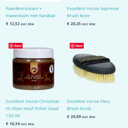
Paardenroskam +
Excellent Horse Supreme
manenkam met handvat
Brush Roze
€
12,52
€
20,25
incl. btw
incl. btw
Save
Save
Excellent Horse Christmas
Excellent Horse Flexi
Hi Gloss Hoof Polish Goud
Brush Scrub
150 ml
€
20,69
incl. btw
€
16,34
incl. btw