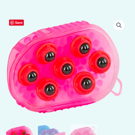
Borstel
Save
magneet
massage
Roze
aantal