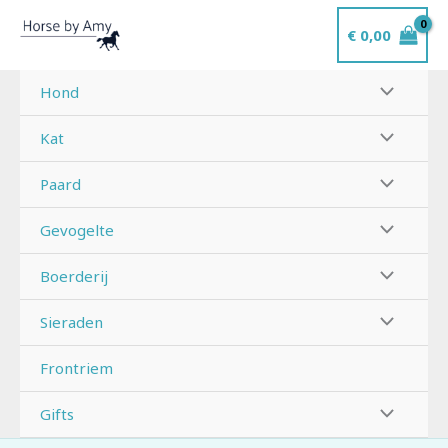
Ga
€
0,00
naar
de
inhoud
Hond
Kat
Paard
Gevogelte
Boerderij
Sieraden
Frontriem
Gifts