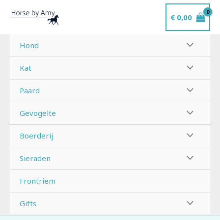
Ga
€
0,00
naar
de
inhoud
Hond
Kat
Paard
Gevogelte
Boerderij
Sieraden
Frontriem
Gifts