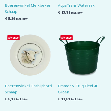
Boerenwinkel Melkbeker
AquaTrans Waterzak
Schaap
€
13,81
incl. btw
€
5,89
incl. btw
Save
Save
Boerenwinkel Ontbijtbord
Emmer V-Trug Flexi 40 l
Schaap
Groen
€
8,17
€
13,81
incl. btw
incl. btw