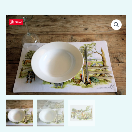
Boerenwinkel
Save
Placemat
aantal