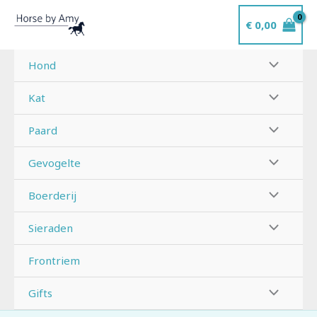
Ga
€
0,00
naar
de
inhoud
Hond
Kat
Paard
Gevogelte
Boerderij
Sieraden
Frontriem
Gifts