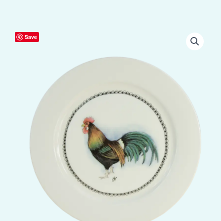
Boerenwinkel
Save
Ontbijtbord
Haan
aantal