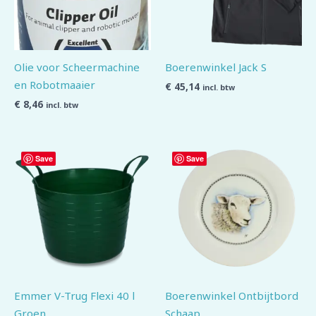
Olie voor Scheermachine
Boerenwinkel Jack S
en Robotmaaier
€
45,14
incl. btw
€
8,46
incl. btw
Save
Save
Emmer V-Trug Flexi 40 l
Boerenwinkel Ontbijtbord
Groen
Schaap