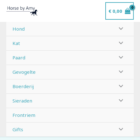
Ga
€
0,00
naar
de
inhoud
Hond
Kat
Paard
Gevogelte
Boerderij
Sieraden
Frontriem
Gifts