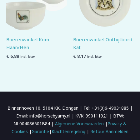
Boerenwinkel Kom
Boerenwinkel Ontbijtbord
Haan/Hen
Kat
€
6,88
€
8,17
incl. btw
incl. btw
Binnenhoven 10, 5104 KK, Dongen | Tel: +31(0)6-49031885 |
Email: info@horsebyamy.nl | KVK: 990111921 | BTW:
NL004086501B84 |
Algemene Voorwaarden
|
Privacy &
Cookies
|
Garantie
|
Klachtenregeling
|
Retour Aanmelden