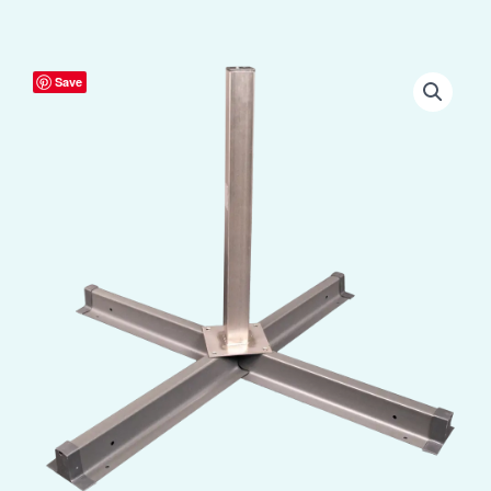
Birdshield
Save
Grondplaat
RVS
aantal