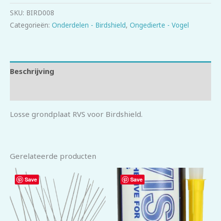
SKU:
BIRD008
Categorieën:
Onderdelen - Birdshield
,
Ongedierte - Vogel
Beschrijving
Beoordelingen (0)
Losse grondplaat RVS voor Birdshield.
Gerelateerde producten
Save
Save