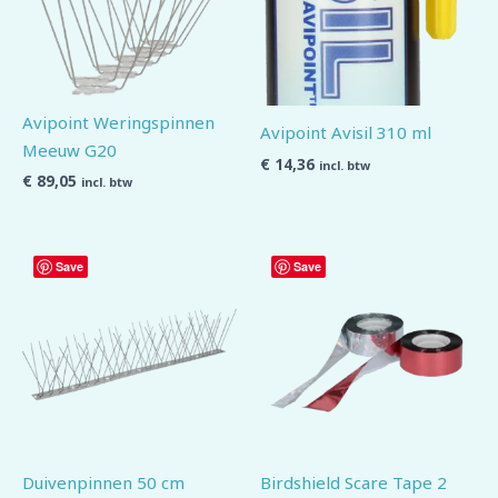
Avipoint Weringspinnen
Avipoint Avisil 310 ml
Meeuw G20
€
14,36
incl. btw
€
89,05
incl. btw
Save
Save
Duivenpinnen 50 cm
Birdshield Scare Tape 2