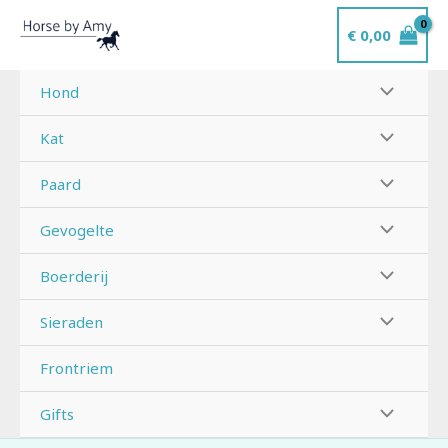
Ga
€
0,00
naar
de
inhoud
Hond
Kat
Paard
Gevogelte
Boerderij
Sieraden
Frontriem
Gifts