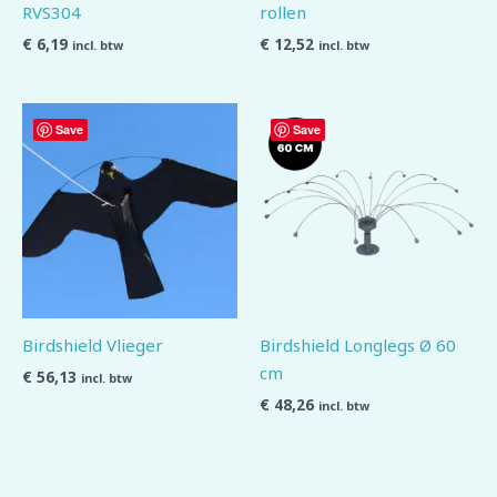
RVS304
rollen
€
6,19
€
12,52
incl. btw
incl. btw
Save
Save
Birdshield Vlieger
Birdshield Longlegs Ø 60
cm
€
56,13
incl. btw
€
48,26
incl. btw