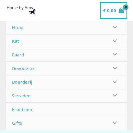
Ga
€
0,00
naar
de
inhoud
Hond
Kat
Paard
Gevogelte
Boerderij
Sieraden
Frontriem
Gifts