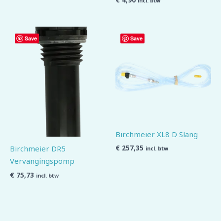
€
4,90
incl. btw
Save
Save
Birchmeier XL8 D Slang
€
257,35
Birchmeier DR5
incl. btw
Vervangingspomp
€
75,73
incl. btw