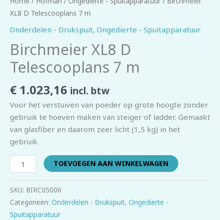
Home
/
Hofman
/
Ongedierte - Spuitapparatuur
/ Birchmeier
XL8 D Telescooplans 7 m
Onderdelen - Drukspuit
,
Ongedierte - Spuitapparatuur
Birchmeier XL8 D
Telescooplans 7 m
€
1.023,16
incl. btw
Voor het verstuiven van poeder op grote hoogte zonder
gebruik te hoeven maken van steiger of ladder. Gemaakt
van glasfiber en daarom zeer licht (1,5 kg) in het
gebruik.
TOEVOEGEN AAN WINKELWAGEN
SKU:
BIRC05006
Categorieën:
Onderdelen - Drukspuit
,
Ongedierte -
Spuitapparatuur