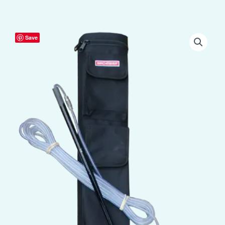
Birchmeier
Save
XL8
D
Telescooplans
7
m
aantal