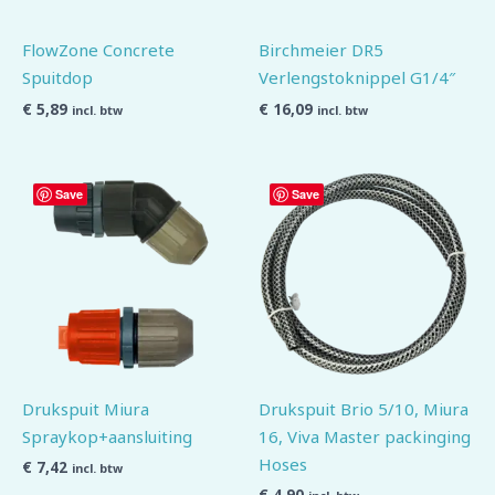
FlowZone Concrete
Birchmeier DR5
Spuitdop
Verlengstoknippel G1/4″
€
5,89
€
16,09
incl. btw
incl. btw
Save
Save
Drukspuit Miura
Drukspuit Brio 5/10, Miura
Spraykop+aansluiting
16, Viva Master packinging
Hoses
€
7,42
incl. btw