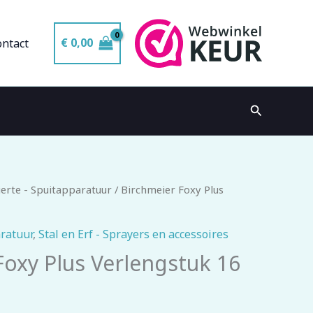
€
0,00
ontact
Zoeken
erte - Spuitapparatuur
/ Birchmeier Foxy Plus
ratuur
,
Stal en Erf - Sprayers en accessoires
Foxy Plus Verlengstuk 16