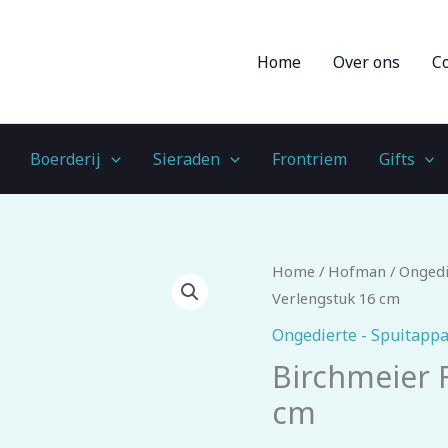
Home
Over ons
C
Boerderij
Sieraden
Frontriem
Gifts
Birchmeier
Home
/
Hofman
/
Ongedi
Foxy
Verlengstuk 16 cm
Plus
Ongedierte - Spuitappa
Verlengstuk
Birchmeier 
16
cm
cm
aantal