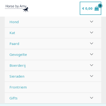
Ga
€
0,00
naar
de
inhoud
Hond
Kat
Paard
Gevogelte
Boerderij
Sieraden
Frontriem
Gifts