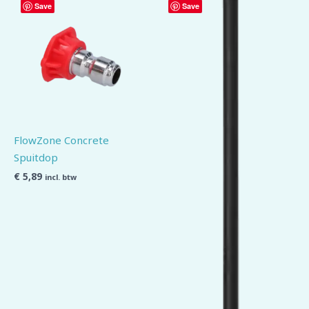
Save
Save
FlowZone Concrete
Spuitdop
€
5,89
incl. btw