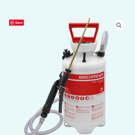
Birchmeier
Save
DR5
Poedersprayer
aantal