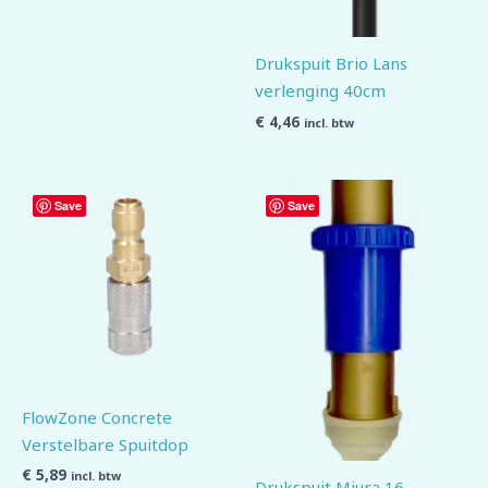
Drukspuit Brio Lans
verlenging 40cm
€
4,46
incl. btw
Save
Save
FlowZone Concrete
Verstelbare Spuitdop
€
5,89
incl. btw
Drukspuit Miura 16