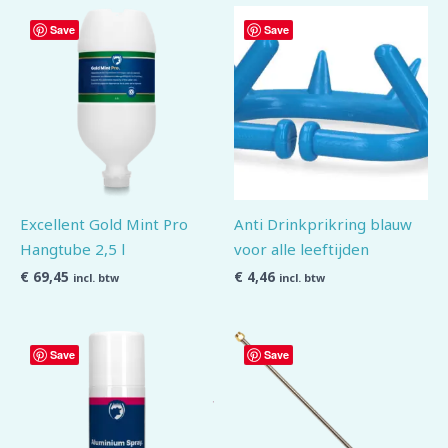
Save
Save
Excellent Gold Mint Pro
Anti Drinkprikring blauw
Hangtube 2,5 l
voor alle leeftijden
€
69,45
€
4,46
incl. btw
incl. btw
Save
Save