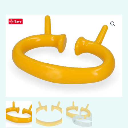
Anti
Save
Zuigring
SuckStop
M/L
aantal