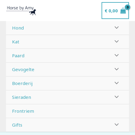
Ga
€
0,00
naar
de
inhoud
Hond
Kat
Paard
Gevogelte
Boerderij
Sieraden
Frontriem
Gifts