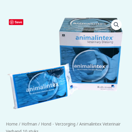
Animalintex
Save
Veterinair
Verband
10
stuks
aantal
Home
/
Hofman
/
Hond - Verzorging
/ Animalintex Veterinair
Verband 10 stuks