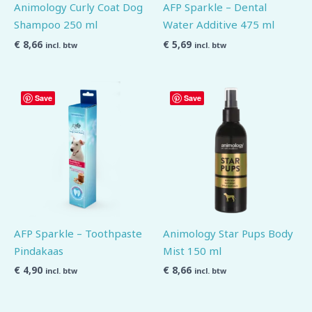
Animology Curly Coat Dog
AFP Sparkle – Dental
Shampoo 250 ml
Water Additive 475 ml
€
8,66
€
5,69
incl. btw
incl. btw
Save
Save
AFP Sparkle – Toothpaste
Animology Star Pups Body
Pindakaas
Mist 150 ml
€
4,90
€
8,66
incl. btw
incl. btw