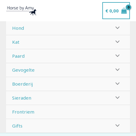
Ga
€
0,00
naar
de
inhoud
Hond
Kat
Paard
Gevogelte
Boerderij
Sieraden
Frontriem
Gifts