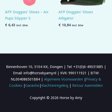
AFP Doggies’ Shoes – Air
AFP Doggies’ Shoes
Pups Slipper S
Alligator
€
6,43
€
10,84
incl. btw
incl. btw
Binnenhoven 10, 5104 KK, Dongen | Tel: +31(0)6-49031885 |
Email: info@horsebyamy.nl | KVK: 990111921 | BTW:
NL004086501B84 |
Algemene Voorwaarden
|
Privacy &
Cookies
|
Garantie
|
Klachtenregeling
|
Retour Aanmelden
Copyright © 2026 Horse by Amy