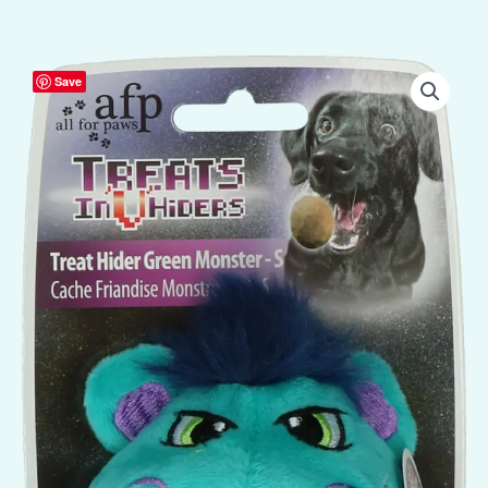
AFP
Save
Treats
In
"V"
Hiders
-
Treat
Hider
Small
Groen
Monster
aantal