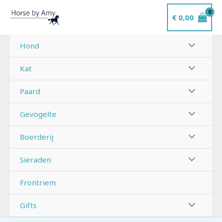
Ga
€
0,00
naar
de
inhoud
Hond
Kat
Paard
Gevogelte
Boerderij
Sieraden
Frontriem
Gifts