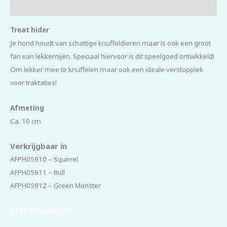
Beoordelingen (0)
Treat hider
Je hond houdt van schattige knuffeldieren maar is ook een groot
fan van lekkernijen. Speciaal hiervoor is dit speelgoed ontwikkeld!
Om lekker mee te knuffelen maar ook een ideale verstopplek
voor traktaties!
Afmeting
Ca. 10 cm
Verkrijgbaar in
AFPH05910 – Squirrel
AFPH05911 – Bull
AFPH05912 – Green Monster
AFPKONGNIEUW