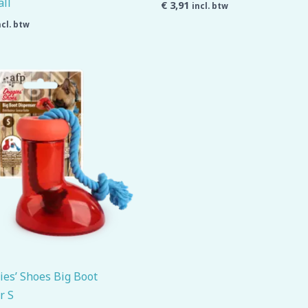
all
€
3,91
incl. btw
ncl. btw
es’ Shoes Big Boot
r S