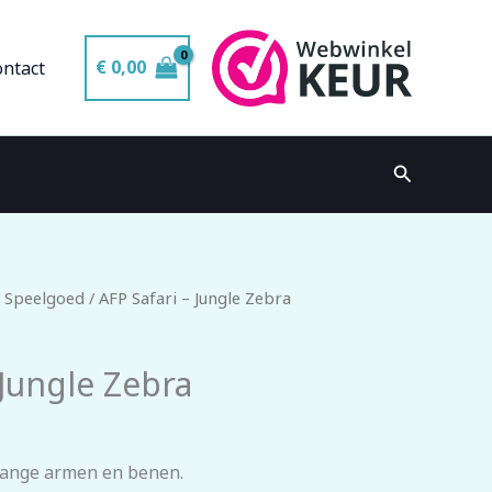
€
0,00
ontact
Zoeken
 Speelgoed
/ AFP Safari – Jungle Zebra
 Jungle Zebra
lange armen en benen.