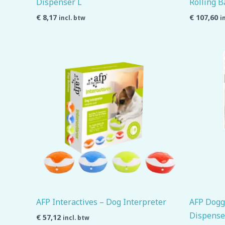
Dispenser L
Rolling B
€
8,17
€
107,60
incl. btw
i
AFP Interactives – Dog Interpreter
AFP Doggi
Dispense
€
57,12
incl. btw