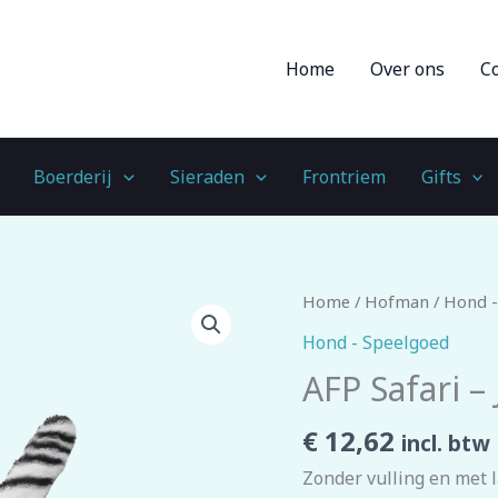
Home
Over ons
C
Boerderij
Sieraden
Frontriem
Gifts
AFP
Home
/
Hofman
/
Hond -
Safari
Hond - Speelgoed
-
AFP Safari –
Jungle
Zebra
€
12,62
incl. btw
aantal
Zonder vulling en met 