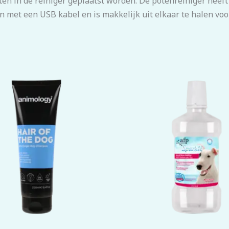
n in de reiniger geplaatst worden. De potenreiniger heeft
 met een USB kabel en is makkelijk uit elkaar te halen voor