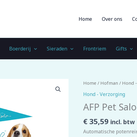
Home
Over ons
C
Boerderij
Sieraden
Frontriem
Gifts
AFP
Home
/
Hofman
/
Hond -
Pet
Hond - Verzorging
Salon
AFP Pet Sal
Automatic
Paw
€
35,59
incl. btw
Cleaner
Automatische potenrei
aantal