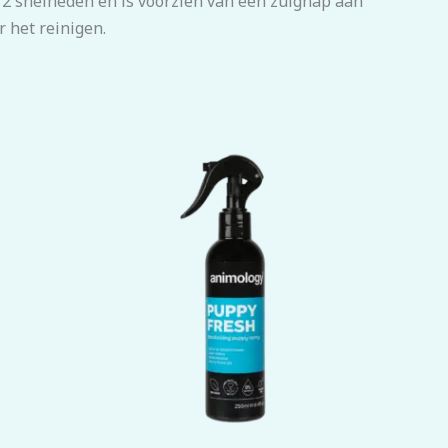
 2 snelheden en is voorzien van een zuignap aan
 het reinigen.