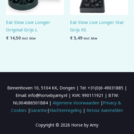
Eat Slow Live Longer
Eat Slow Live Longer Star
Original Grijs L
Grijs XS
€
14,50
€
5,49
incl. btw
incl. btw
Binnenhoven 10, 5104 KK, Dongen | Tel: +31(0)6-49031885 |
Email: info@horsebyamy.nl | KVK: 990111921 | BTW:
NL004086501B84 |
Algemene Voorwaarden
|
Privacy &
Cookies
|
Garantie
|
Klachtenregeling
|
Retour Aanmelden
Copyright © 2026 Horse by Amy