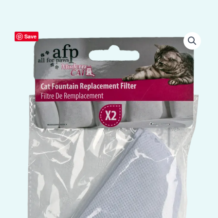
AFP
Save
Modern
Cat
-
Cat
Fountain
Replacement
Filter
aantal