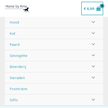
Ga
€
0,00
naar
de
inhoud
Hond
Kat
Paard
Gevogelte
Boerderij
Sieraden
Frontriem
Gifts