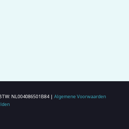
 | BTW: NL004086501B84 |
Algemene Voorwaarden
lden