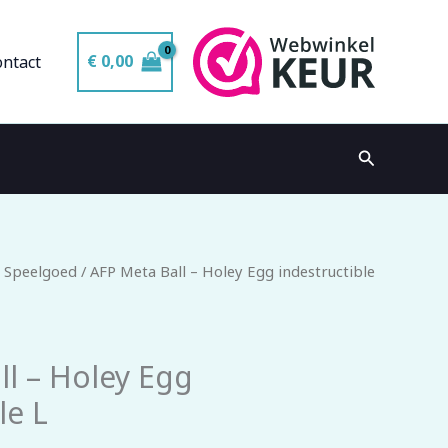
€
0,00
ontact
Zoeken
 Speelgoed
/ AFP Meta Ball – Holey Egg indestructible
ll – Holey Egg
le L