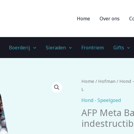
Home
Over ons
C
Boerderij
Sieraden
Frontriem
Gifts
AFP
Home
/
Hofman
/
Hond -
Meta
L
Ball
Hond - Speelgoed
-
AFP Meta Ba
Holey
indestructib
Egg
indestructible