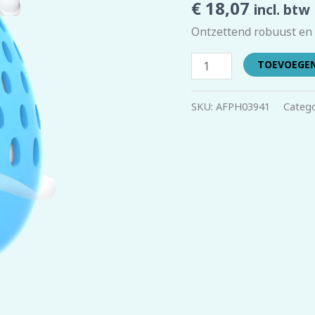
€
18,07
incl. btw
L
aantal
Ontzettend robuust en 
TOEVOEGE
SKU:
AFPH03941
Catego