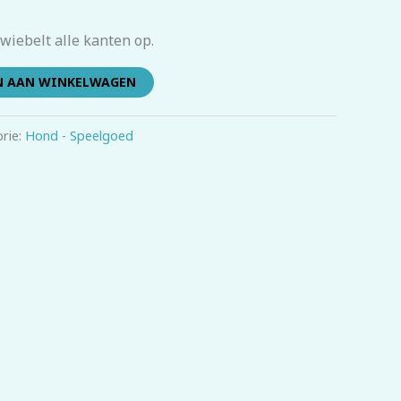
wiebelt alle kanten op.
N AAN WINKELWAGEN
rie:
Hond - Speelgoed