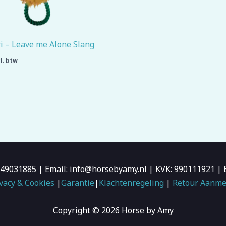
i – Leave me Alone Slang
l. btw
6-49031885 | Email: info@horsebyamy.nl | KVK: 990111921
vacy & Cookies
|
Garantie
|
Klachtenregeling
|
Retour Aanme
Copyright © 2026 Horse by Amy