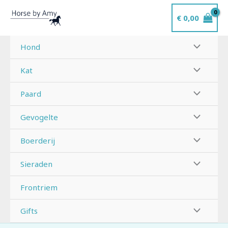
Ga
€
0,00
naar
de
inhoud
Hond
Kat
Paard
Gevogelte
Boerderij
Sieraden
Frontriem
Gifts