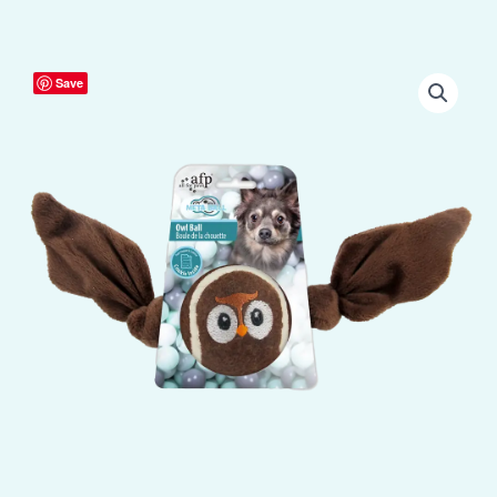
AFP
Save
Meta
Ball
-
Ball
Uil
aantal