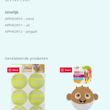
20 x 14 x 1,5 cm
Uiterlijk
AFPH03910 – eend
AFPH03911 – uil
AFPH03912 – pinguin
Gerelateerde producten
Save
Save