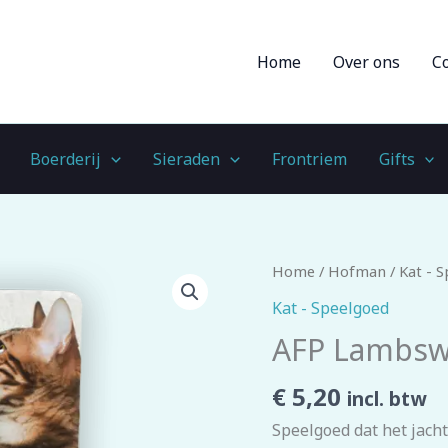
Home
Over ons
C
Boerderij
Sieraden
Frontriem
Gifts
AFP
Home
/
Hofman
/
Kat - 
Lambswool
Kat - Speelgoed
-
AFP Lambswo
The
Triplets
€
5,20
incl. btw
aantal
Speelgoed dat het jacht