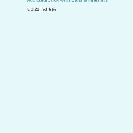
s
Addicted! Stick with Balls & Feathers
€
3,22
incl. btw