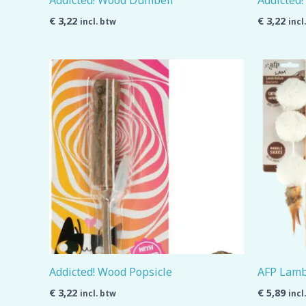
Addicted! Wood Dumbell
Addicted!
€
3,22
€
3,22
incl. btw
incl
Addicted! Wood Popsicle
AFP Lamb
€
3,22
€
5,89
incl. btw
incl