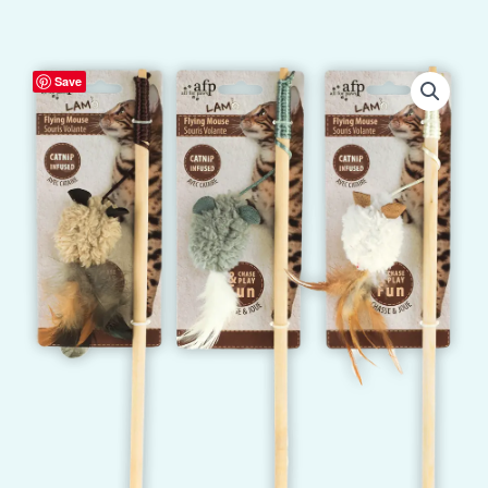
AFP
Save
Lambswool
-
Flying
Mouse
aantal