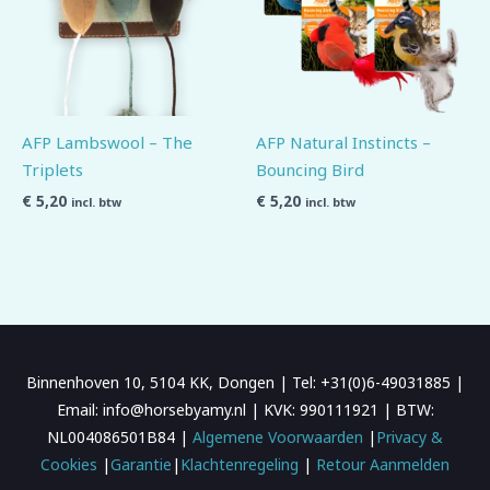
AFP Lambswool – The
AFP Natural Instincts –
Triplets
Bouncing Bird
€
5,20
€
5,20
incl. btw
incl. btw
Binnenhoven 10, 5104 KK, Dongen | Tel: +31(0)6-49031885 |
Email: info@horsebyamy.nl | KVK: 990111921 | BTW:
NL004086501B84 |
Algemene Voorwaarden
|
Privacy &
Cookies
|
Garantie
|
Klachtenregeling
|
Retour Aanmelden