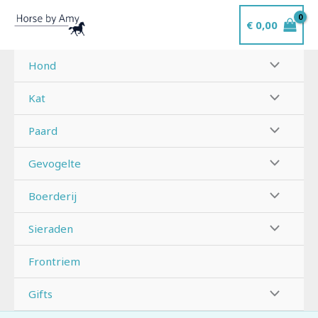
Ga
€
0,00
naar
de
inhoud
Hond
Kat
Paard
Gevogelte
Boerderij
Sieraden
Frontriem
Gifts