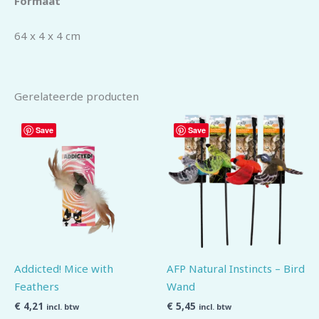
Formaat
64 x 4 x 4 cm
Gerelateerde producten
Save
Save
Addicted! Mice with
AFP Natural Instincts – Bird
Feathers
Wand
€
4,21
€
5,45
incl. btw
incl. btw