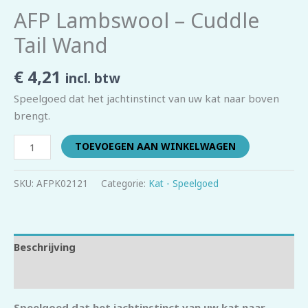
AFP Lambswool – Cuddle
Tail Wand
€
4,21
incl. btw
Speelgoed dat het jachtinstinct van uw kat naar boven
brengt.
TOEVOEGEN AAN WINKELWAGEN
SKU:
AFPK02121
Categorie:
Kat - Speelgoed
Beschrijving
Beoordelingen (0)
Speelgoed dat het jachtinstinct van uw kat naar