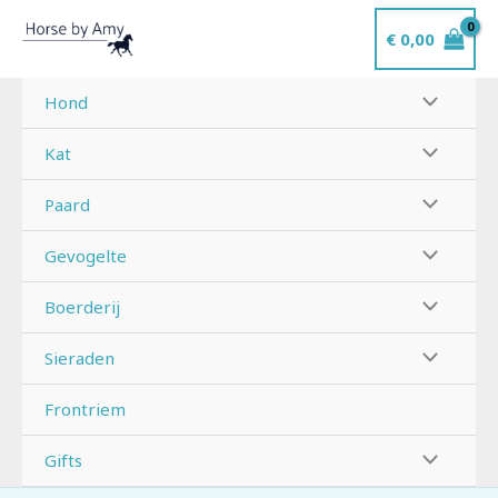
Ga
€
0,00
naar
de
inhoud
Hond
Kat
Paard
Gevogelte
Boerderij
Sieraden
Frontriem
Gifts