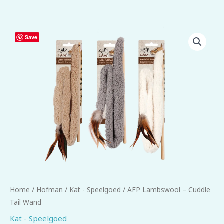
AFP
Save
Lambswool
-
Cuddle
Tail
Wand
aantal
Home
/
Hofman
/
Kat - Speelgoed
/ AFP Lambswool – Cuddle
Tail Wand
Kat - Speelgoed