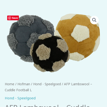
AFP
Save
Lambswool
-
Cuddle
Football
L
aantal
Home
/
Hofman
/
Hond - Speelgoed
/ AFP Lambswool –
Cuddle Football L
Hond - Speelgoed