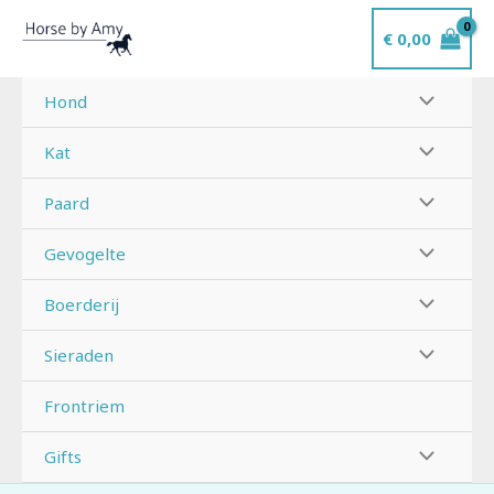
Ga
€
0,00
naar
de
inhoud
Hond
Kat
Paard
Gevogelte
Boerderij
Sieraden
Frontriem
Gifts