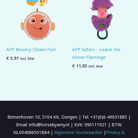
AFP Bouncy Clown Fish
AFP Safari – Leave me
Alone Flamingo
€
3,91
incl. btw
€
11,83
incl. btw
Binnenhoven 10, 5104 KK, Dongen | Tel: +31(0)6-49031885 |
Email: info@horsebyamy.nl | KVK: 990111921 | BTW:
NL004086501B84 |
Algemene Voorwaarden
|
Privacy &