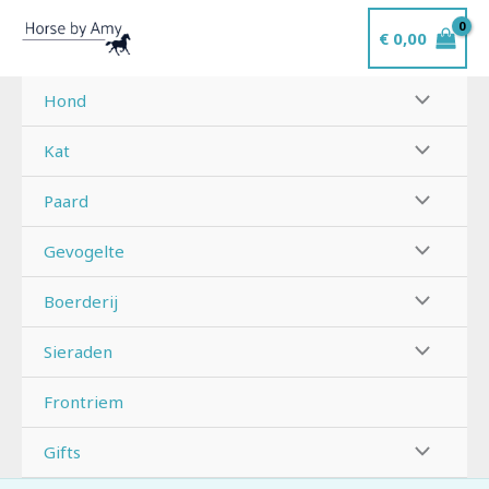
Ga
€
0,00
naar
de
inhoud
Hond
Kat
Paard
Gevogelte
Boerderij
Sieraden
Frontriem
Gifts