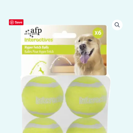
AFP
Save
Interactives
-
Hyper
Fetch
Super
Bounce
Tennis
Ball
(6-
pack)
aantal