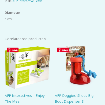
in de
AFP Interactive Fetch
.
Diameter
5 cm
Gerelateerde producten
Save
Save
AFP Interactives – Enjoy
AFP Doggies’ Shoes Big
The Meal
Boot Dispenser S