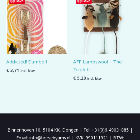
Save
Save
Addicted! Dumbell
AFP Lambswool – The
Triplets
€
3,71
incl. btw
€
5,20
incl. btw
Binnenhoven 10, 5104 KK, Dongen | Tel: +31(0)6-49031885 |
Email: info@horsebyamy.nl | KVK: 990111921 | BTW: