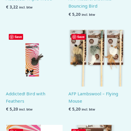
Bouncing Bird
€
3,22
incl. btw
€
5,20
incl. btw
Save
Save
Addicted! Bird with
AFP Lambswool – Flying
Feathers
Mouse
€
5,20
€
5,20
incl. btw
incl. btw