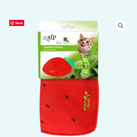
AFP
Save
Green
Rush
-
Play
Mat
Aardbei
aantal