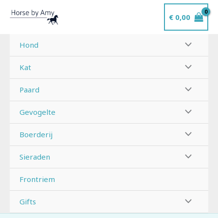
Ga
€
0,00
naar
de
inhoud
Hond
Kat
Paard
Gevogelte
Boerderij
Sieraden
Frontriem
Gifts