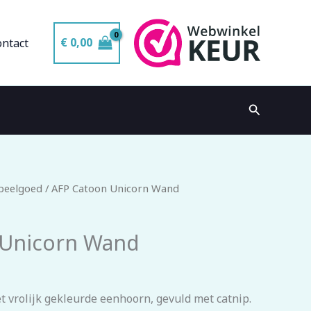
€
0,00
ontact
Zoeken
Speelgoed
/ AFP Catoon Unicorn Wand
 Unicorn Wand
 vrolijk gekleurde eenhoorn, gevuld met catnip.