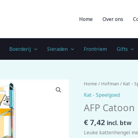
Home
Over ons
C
Boerderij
Sieraden
Frontriem
Gifts
AFP
Home
/
Hofman
/
Kat - 
Catoon
Kat - Speelgoed
Unicorn
AFP Catoon
Wand
aantal
€
7,42
incl. btw
Leuke kattenhengel met