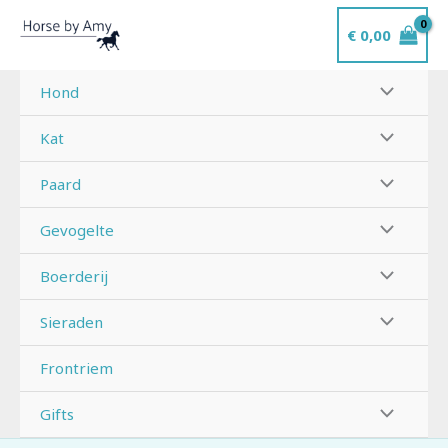
Ga
€
0,00
naar
de
inhoud
Hond
Kat
Paard
Gevogelte
Boerderij
Sieraden
Frontriem
Gifts