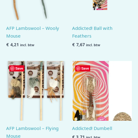
AFP Lambswool – Wooly
Addicted! Ball with
Mouse
Feathers
€
4,21
€
7,67
incl. btw
incl. btw
Save
Save
AFP Lambswool – Flying
Addicted! Dumbell
Mouse
€
3,71
incl. btw