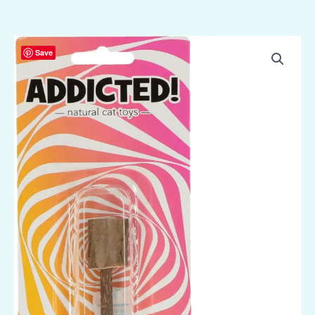
Addicted!
Save
Wood
Dumbell
aantal