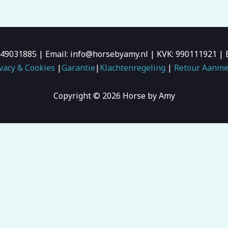
6-49031885 | Email: info@horsebyamy.nl | KVK: 990111921
vacy & Cookies
|
Garantie
|
Klachtenregeling
|
Retour Aanme
Copyright © 2026 Horse by Amy