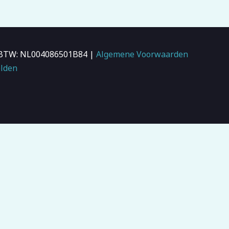
 | BTW: NL004086501B84 |
Algemene Voorwaarden
lden