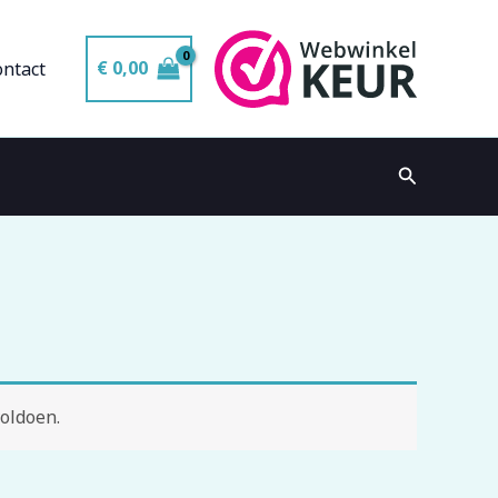
€
0,00
ontact
Zoeken
oldoen.