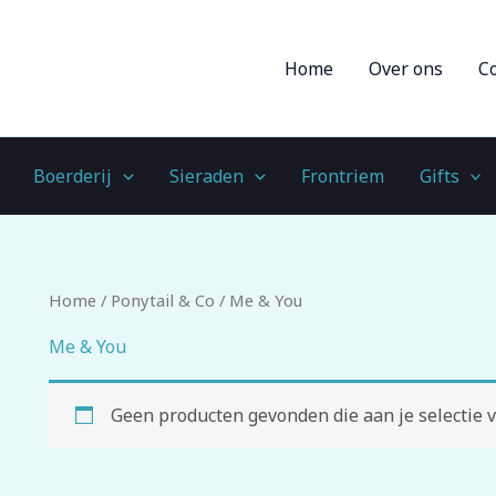
Home
Over ons
C
Boerderij
Sieraden
Frontriem
Gifts
Home
/
Ponytail & Co
/ Me & You
Me & You
Geen producten gevonden die aan je selectie v