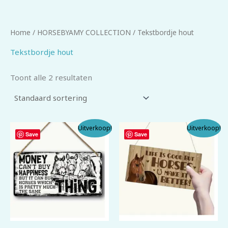
Home
/
HORSEBYAMY COLLECTION
/ Tekstbordje hout
Tekstbordje hout
Toont alle 2 resultaten
Oorspronkelijke
Huidige
Oorspronkelijke
Huidige
Uitverkoop!
Uitverkoop!
prijs
prijs
prijs
prijs
Save
Save
was:
is:
was:
is:
€ 9,95.
€ 8,95.
€ 9,95.
€ 8,95.