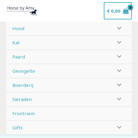
Ga
€
0,00
naar
de
inhoud
Hond
Kat
Paard
Gevogelte
Boerderij
Sieraden
Frontriem
Gifts