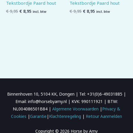
Tekstbordje Paard hout
Tekstbordje Paard hout
€
9,95
€
8,95
€
9,95
€
8,95
incl. btw
incl. btw
Binnenhoven 10, 5104 KK, Dongen | Tel: +31(0)6-49031885 |
Email: info@horsebyamy.nl | KVK: 990111921 | BTW:
NL004086501B84 |
Algemene Voorwaarden
|
Privacy &
Cookies
|
Garantie
|
Klachtenregeling
|
Retour Aanmelden
Copyright © 2026 Horse by Amy