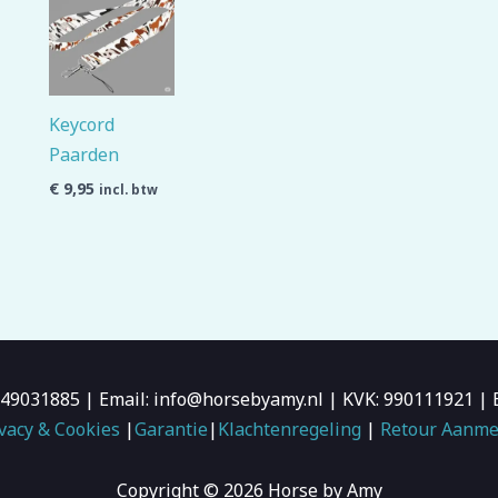
Keycord
Paarden
€
9,95
incl. btw
6-49031885 | Email: info@horsebyamy.nl | KVK: 990111921
vacy & Cookies
|
Garantie
|
Klachtenregeling
|
Retour Aanme
Copyright © 2026 Horse by Amy