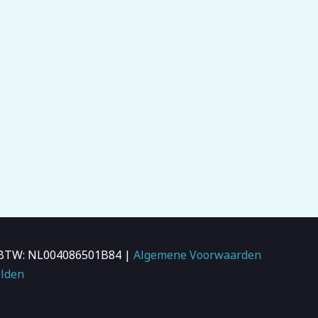
 | BTW: NL004086501B84 |
Algemene Voorwaarden
lden