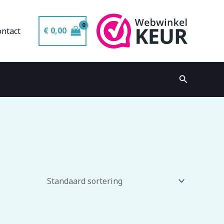
€
0,00
ontact
Zoeken