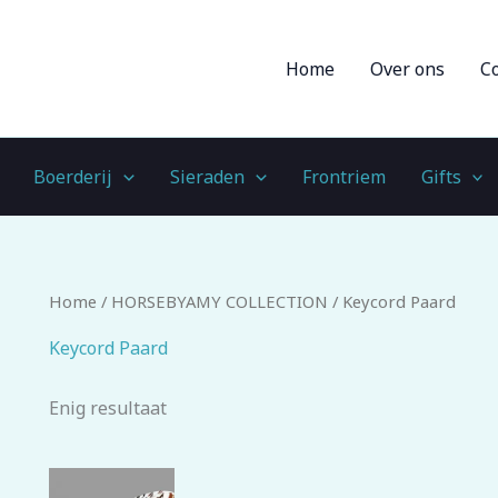
Home
Over ons
C
Boerderij
Sieraden
Frontriem
Gifts
Home
/
HORSEBYAMY COLLECTION
/ Keycord Paard
Keycord Paard
Enig resultaat