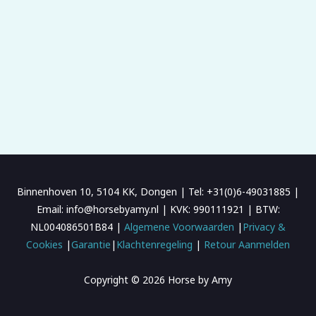
Binnenhoven 10, 5104 KK, Dongen | Tel: +31(0)6-49031885 |
Email: info@horsebyamy.nl | KVK: 990111921 | BTW:
NL004086501B84 |
Algemene Voorwaarden
|
Privacy &
Cookies
|
Garantie
|
Klachtenregeling
|
Retour Aanmelden
Copyright © 2026 Horse by Amy