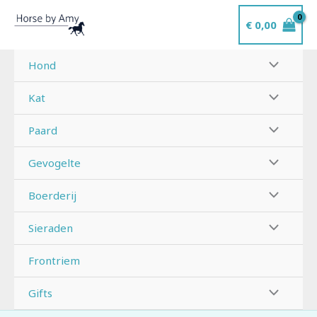
Ga
€
0,00
naar
de
inhoud
Hond
Kat
Paard
Gevogelte
Boerderij
Sieraden
Frontriem
Gifts