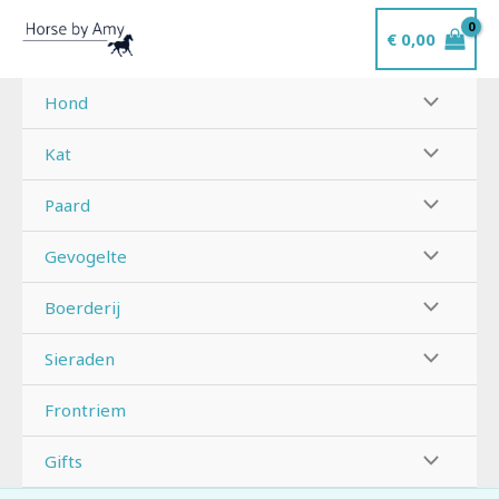
Ga
€
0,00
naar
de
inhoud
Hond
Kat
Paard
Gevogelte
Boerderij
Sieraden
Frontriem
Gifts