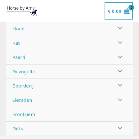
Ga
€
0,00
naar
de
inhoud
Hond
Kat
Paard
Gevogelte
Boerderij
Sieraden
Frontriem
Gifts