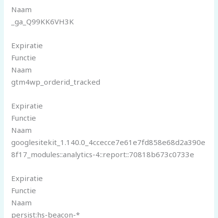
Naam
_ga_Q99KK6VH3K
Expiratie
Functie
Naam
gtm4wp_orderid_tracked
Expiratie
Functie
Naam
googlesitekit_1.140.0_4ccecce7e61e7fd858e68d2a390e
8f17_modules::analytics-4::report::70818b673c0733e
Expiratie
Functie
Naam
persist:hs-beacon-*