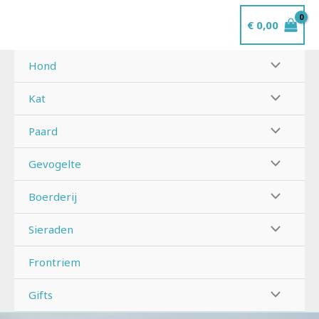
Ga
€
0,00
naar
de
inhoud
Hond
Kat
Paard
Gevogelte
Boerderij
Sieraden
Frontriem
Gifts